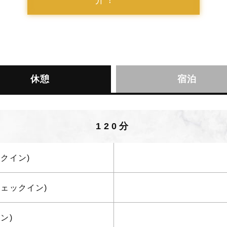
介！
休憩
宿泊
120分
ックイン)
のチェックイン)
ン)