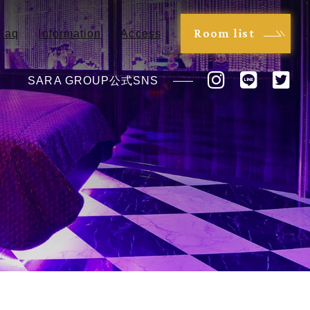
Room list
Faq
Information
Access
SARA GROUP公式SNS