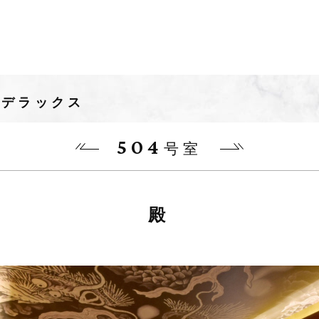
デラックス
504
号室
殿