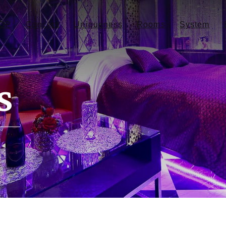
OP
Concept
Uniqueness
Rooms
System
s