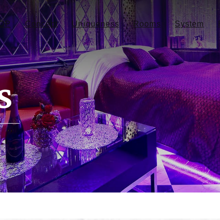
OP
Concept
Uniqueness
Rooms
System
s