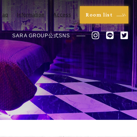
Room list
Faq
Information
Access
SARA GROUP公式SNS