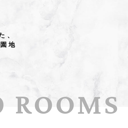
た、
遊園地
0 ROOMS