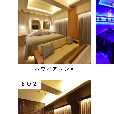
ハワイア～ン♥
602